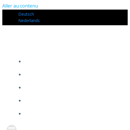
Aller au contenu
Deutsch
Nederlands
COMMENT ÇA MARCHE ?
CALCULEZ VOS GAINS
MON COMPTE
CONTACT
MENTIONS LÉGALES