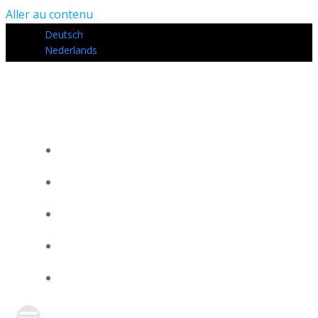
Aller au contenu
Deutsch
Nederlands
COMMENT ÇA MARCHE ?
CALCULEZ VOS GAINS
MON COMPTE
CONTACT
MENTIONS LÉGALES