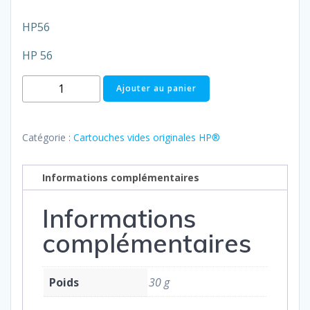
HP56
HP 56
quantité
Ajouter au panier
de
HP
N°56
Catégorie :
Cartouches vides originales HP®
(Réf
C6656AE)
Informations complémentaires
Informations
complémentaires
Poids
30 g