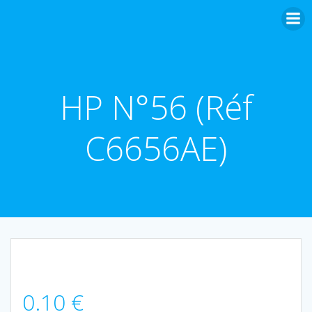
Aller
au
contenu
HP N°56 (Réf
C6656AE)
0.10
€