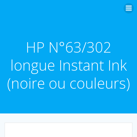
Aller
au
contenu
HP N°63/302
longue Instant Ink
(noire ou couleurs)