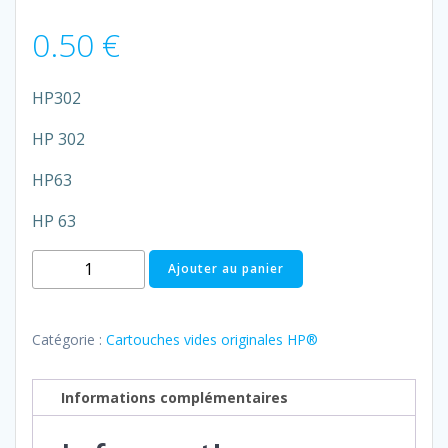
0.50
€
HP302
HP 302
HP63
HP 63
quantité
Ajouter au panier
de
HP
N°63/302
Catégorie :
Cartouches vides originales HP®
longue
Instant
Informations complémentaires
Ink
(noire