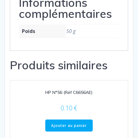
Informations
ou
complémentaires
couleurs)
Poids
50 g
Produits similaires
HP N°56 (Réf C6656AE)
0.10
€
Ajouter au panier