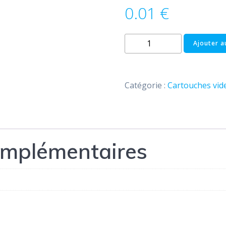
0.01
€
quantité
Ajouter a
de
SAMSUNG
M40
Catégorie :
Cartouches vid
omplémentaires